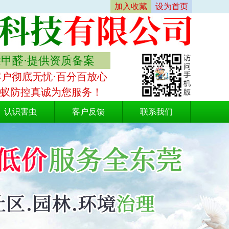
加入收藏
设为首页
除甲醛·提供资质备案
客户彻底无忧·百分百放心
白蚁防控真诚为您服务！
认识害虫
客户反馈
联系我们