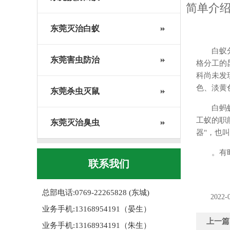
简单介
东莞灭治白蚁
白蚁
东莞害虫防治
格分工的
科尚未发
色、淡黄
东莞杀虫灭鼠
白蚂
工蚁的职
东莞灭治臭虫
器"，也
。有
联系我们
总部电话:0769-22265828 (东城)
2022-
业务手机:13168954191（晏生）
上一篇
业务手机:13168934191（朱生）