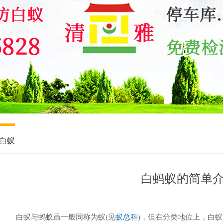
白蚁
白蚂蚁的简单
白蚁与蚂蚁虽一般同称为蚁(见
蚁总科
)，但在分类地位上，白