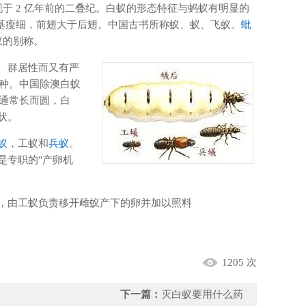
于 2 亿年前的二叠纪。白蚁的形态特征与蚂蚁有明显的
基瘦细，前翅大于后翅。中国古书所称蚁、蚁、飞蚁、
蚍
蚁的别称。
、群居性而又有严
多种。中国除澳白蚁
，通常长而圆，白
状。
蚁
，工蚁和
兵蚁
。
是专职的"产卵机
，由工蚁负责移开雌蚁产下的卵并加以照料
1205 次
下一篇：
灭白蚁要用什么药