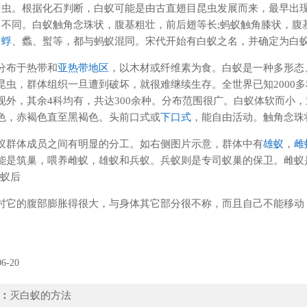
绍
虫。根据化石判断，白蚁可能是由古直翅目昆虫发展而来，最早出现
不同。白蚁触角念珠状，腹基粗壮，前后翅等长;蚂蚁触角膝状，腹
蜉
、蠡、螱等，都与蚂蚁混同。宋代开始有白蚁之名，并确定为白
分布于热带和
亚热带地区
，以木材或纤维素为食。白蚁是一种多形态
昆虫，群体组织一旦遭到破坏，就很难继续生存。全世界已知2000
现外，其余4科均有，共达300余种。分布范围很广。白蚁体软而小
色，赤褐色直至黑褐色。头前口式或
下口式
，能自由活动。触角念珠
蚁群体成员之间有明显的分工。如右侧图片示意，群体中有
雄蚁
，
雌
能是筑巢，喂养雌蚁，雄蚁和兵蚁。兵蚁则是专司蚁巢的保卫。雌蚁
叫蚁后
时它的腹部膨胀得很大，与身体其它部分很不称，而且自己不能移动
06-20
：
灭白蚁的方法