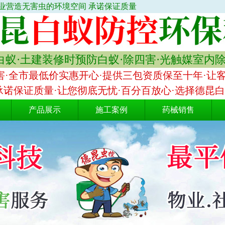
业营造无害虫的环境空间 承诺保证质量
蚁·土建装修时预防白蚁·除四害·光触媒室内
·全市最低价实惠开心·提供三包资质保至十年·让
承诺保证质量·让您彻底无忧·百分百放心·选择德昆
产品展示
施工案例
药械销售