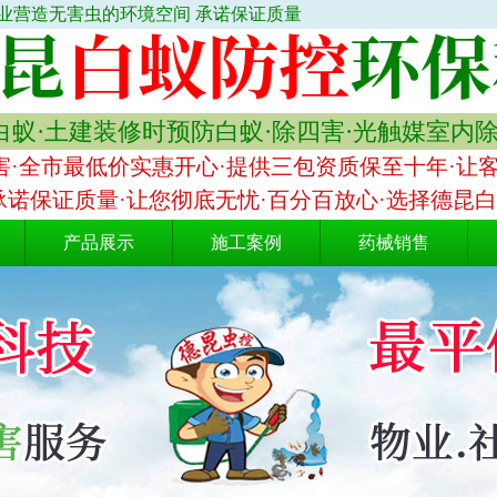
业营造无害虫的环境空间 承诺保证质量
蚁·土建装修时预防白蚁·除四害·光触媒室内
·全市最低价实惠开心·提供三包资质保至十年·让
承诺保证质量·让您彻底无忧·百分百放心·选择德昆
产品展示
施工案例
药械销售