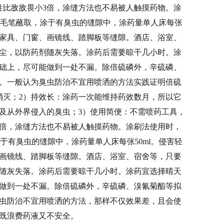
性比敌敌畏小3倍，涂缝方法也不易被人触摸药物。
涂
，用毛笔蘸取，涂于有臭虫的缝隙中，涂药量单人床每张
内家具、门窗、画镜线、踏脚板等缝隙。酒店、浴室、
尘，以防药剂随灰失落。涂药后需要晾干几小时。
涂
础上，尽可能做到一处不漏。
除倍硫磷外，辛硫磷、
。
一般认为臭虫防治不宜用喷洒的方法
实践证明倍硫
消灭；
2）持效长：涂药一次能维持药效数月，所以它
及从外界侵入的臭虫；
3）使用简便：不需喷药工具，
3倍，涂缝方法也不易被人触摸药物。
涂刷法使用时，
涂于有臭虫的缝隙中，涂药量单人床每张50ml。侵害轻
画镜线、踏脚板等缝隙。酒店、浴室、宿舍等，只要
随灰失落。涂药后需要晾干几小时。
涂药宜选择晴天
做到一处不漏。
除倍硫磷外，辛硫磷、溴氰菊酯等拟
虫防治不宜用喷洒的方法，那样不仅效果差，且会使
既浪费药液又不安全。