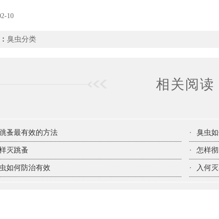
02-10
：
臭虫分类
相关阅读
跳蚤最有效的方法
·
臭虫如
样灭跳蚤
·
怎样彻
虫如何防治有效
·
入何灭