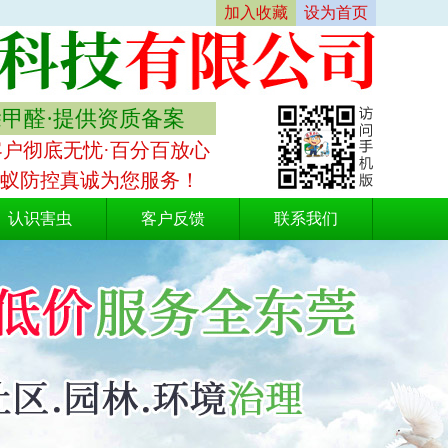
加入收藏
设为首页
除甲醛·提供资质备案
客户彻底无忧·百分百放心
白蚁防控真诚为您服务！
认识害虫
客户反馈
联系我们