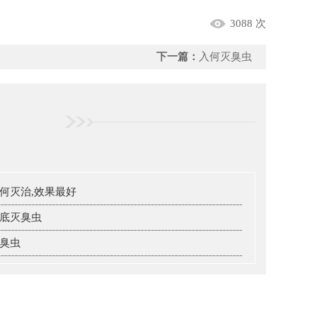
3088 次
下一篇：
入何灭臭虫
何灭治,效果最好
底灭臭虫
臭虫