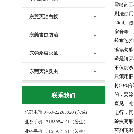
需喷药工
刷法使用
东莞灭治白蚁
50ml
宿舍等，
东莞害虫防治
药宜选择
溴氰菊酯
东莞杀虫灭鼠
磷是消灭
不仅能杀
东莞灭治臭虫
只须用旧
将50%
的，要涂
联系我们
查见一处
总部电话:0769-22265828 (东城)
进行，同
除虫菊酯
业务手机:13168954191（晏生）
药剂飞溅
业务手机:13168934191（朱生）