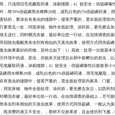
具，只须用旧毛笔蘸取药液，涂刷缝隙；
4）较安全：倍硫磷毒
时，将50%倍硫磷用水稀释20倍，成乳白色的1%倍硫磷药液
。侵害轻的，要涂在有臭虫的缝隙中；侵害严重的，需全面处理室
只要查见一处，同室床铺、物件全面处理。涂药前，要先擦去灰
晴天进行，同时晒洗衣被，最好单位统一行动。在虫情调查的基
等拟除虫菊酯类杀虫剂有相似的灭臭虫效果，使用方式同倍硫磷
臭虫效果最好的药物，其特点如下：
1）高效：处理一次能基本
灭环境中的成、若虫，亦能杀灭处理后从卵中新孵出的若虫，以
毛笔蘸取药液，涂刷缝隙；
4）较安全：倍硫磷毒性比敌敌畏小
倍硫磷用水稀释20倍，成乳白色的1%倍硫磷药液，用毛笔蘸取，
在有臭虫的缝隙中；侵害严重的，需全面处理室内家具、门窗、
，同室床铺、物件全面处理。涂药前，要先擦去灰尘，以防药剂
时晒洗衣被，最好单位统一行动。在虫情调查的基础上，尽可能
类杀虫剂有相似的灭臭虫效果，使用方式同倍硫磷。
一般认为臭
，既浪费药液又不安全。
，那样不仅效果差，且会使药剂飞溅，