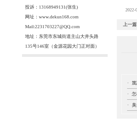
投诉：13168949131(张生)
2022-
网址：www.dekun168.com
上一篇
Mail:2231703227@QQ.com
地址：东莞市东城街道主山大井头路
135号146室（金源花园大门正对面）
·
篾
·
怎
·
臭