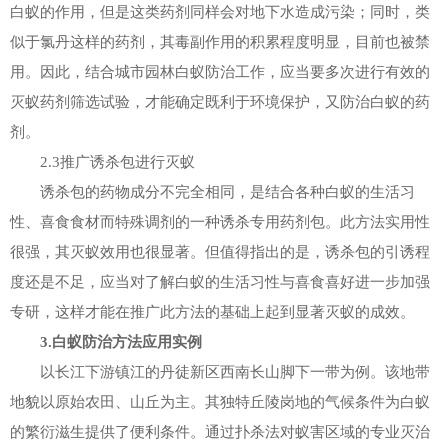
白蚁的作用，但是这类药剂同样会对地下水造成污染；同时，类
似于氯丹这样的药剂，其毒副作用的积累程度明显，目前也被禁
用。因此，结合城市园林白蚁防治工作，应当要多次进行有效的
灭蚁药剂筛选试验，才能确定既利于环境保护，又防治白蚁的药
剂。
2.3推广诱杀包进行灭蚁
诱杀包的药物成分不完全相同，是结合各种白蚁的生活习
性、喜食食材而特殊调剂的一种诱杀专用药剂包。此方法实用性
很强，其灭蚁效用也很显著。但值得指出的是，诱杀包的引诱程
度还是不足，应当对了解白蚁的生活习性与喜食喜好进一步加强
专研，这样才能在推广此方法的基础上起到显著灭蚁的成效。
3.白蚁防治方法应用实例
以长江下游镇江的丹徒新区西南长山脚下一带为例。该地带
地貌以原始农田、山丘为主。其独特丘陵岗地的气候条件为白蚁
的繁衍滋生提供了便利条件。通过扑杀法对蚁害区域的专业灭治