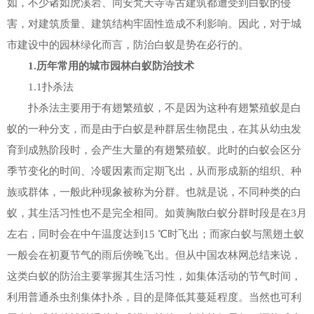
如，不少诸如虎溪岩、同安梵天寺等古建筑都遭受到白蚁的侵
害，对建筑质量、建筑结构牢固性造成不利影响。因此，对于城
市建设中的园林绿化而言，防治白蚁是势在必行的。
1.历年常用的城市园林白蚁防治技术
1.1扑杀法
扑杀法主要用于有翅繁殖蚁，不是因为这种有翅繁殖蚁是白
蚁的一种分支，而是由于白蚁是种群居生物昆虫，在其从幼虫发
育到成熟阶段时，会产生大量的有翅繁殖蚁。此时的白蚁会区分
季节变化的时间、冷暖因素而定期飞出，从而形成新的组织、种
族或群体，一般此种现象被称为分群。也就是说，不同种类的白
蚁，其生活习性也不是完全相同。如黄胸散白蚁分群时段是在3月
左右，同时会在中午温度达到15 ℃时飞出；而家白蚁与黑翅土蚁
一般会在初夏节气的雨后傍晚飞出。但从中国农林网总结来说，
这类白蚁的防治主要掌握其生活习性，如集体活动的节气时间，
利用普通杀虫剂集体扑杀，目的是降低其蔓延程度。当然也可利