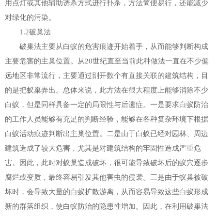
用点灯或其他辅助诱杀方式进行扑杀，方法简便易行，还能减少
对绿化的污染。
1.2破巢法
破巢法主要从白蚁的危害痕迹开始着手，从而能够判断构成
主要危害的主巢位置。从20世纪直至当前此种做法一直在不少偏
远地区非常流行，主要通过剖开数个有直接关联的建筑结构，目
的是把蚁巢弄出。总体来说，此方法在很大程度上能够消除不少
白蚁，但是同样具备一定的局限性与后遗症。一是要求白蚁防治
的工作人员能够有充足的判断经验，能够在各种复杂环境下根据
白蚁活动痕迹判断出主巢位置。二是由于白蚁已经对园林、周边
建筑造成了较大危害，尤其是对建筑结构的牢固性造成严重危
害。因此，此时对蚁巢造成破坏，很可能导致破坏后的蚁穴逐步
腐烂或变质，最终容易引发其他害虫的侵袭。三是由于蚁巢被破
坏时，会导致大量的白蚁扩散游离，从而容易导致这些白蚁形成
新的群落组织，使白蚁防治的隐患性增加。因此，在利用破巢法