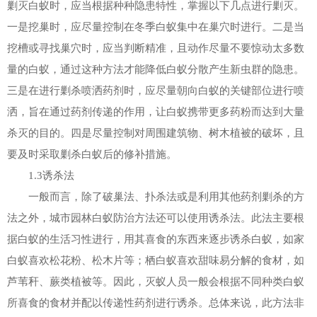
剿灭白蚁时，应当根据种种隐患特性，掌握以下几点进行剿灭。
一是挖巢时，应尽量控制在冬季白蚁集中在巢穴时进行。二是当
挖槽或寻找巢穴时，应当判断精准，且动作尽量不要惊动太多数
量的白蚁，通过这种方法才能降低白蚁分散产生新虫群的隐患。
三是在进行剿杀喷洒药剂时，应尽量朝向白蚁的关键部位进行喷
洒，旨在通过药剂传递的作用，让白蚁携带更多药粉而达到大量
杀灭的目的。四是尽量控制对周围建筑物、树木植被的破坏，且
要及时采取剿杀白蚁后的修补措施。
1.3诱杀法
一般而言，除了破巢法、扑杀法或是利用其他药剂剿杀的方
法之外，城市园林白蚁防治方法还可以使用诱杀法。此法主要根
据白蚁的生活习性进行，用其喜食的东西来逐步诱杀白蚁，如家
白蚁喜欢松花粉、松木片等；栖白蚁喜欢甜味易分解的食材，如
芦苇秆、蕨类植被等。因此，灭蚁人员一般会根据不同种类白蚁
所喜食的食材并配以传递性药剂进行诱杀。总体来说，此方法非