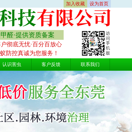
加入收藏
设为首页
除甲醛·提供资质备案
客户彻底无忧·百分百放心
白蚁防控真诚为您服务！
认识害虫
客户反馈
联系我们