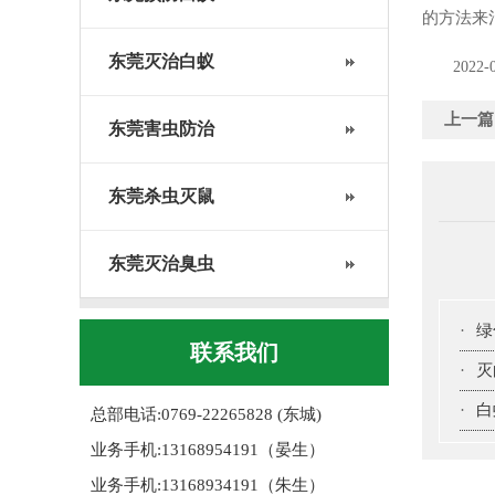
的方法来
东莞灭治白蚁
2022-
上一篇
东莞害虫防治
东莞杀虫灭鼠
东莞灭治臭虫
·
绿
联系我们
·
灭
·
白
总部电话:0769-22265828 (东城)
业务手机:13168954191（晏生）
业务手机:13168934191（朱生）