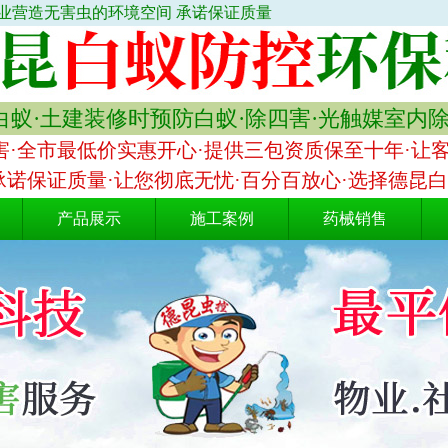
业营造无害虫的环境空间 承诺保证质量
蚁·土建装修时预防白蚁·除四害·光触媒室内
·全市最低价实惠开心·提供三包资质保至十年·让
承诺保证质量·让您彻底无忧·百分百放心·选择德昆
产品展示
施工案例
药械销售