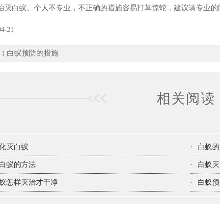
治灭白蚁。个人不专业，不正确的措施容易打草惊蛇，建议请专业的
04-21
：
白蚁预防的措施
相关阅读
化灭白蚁
·
白蚁的
白蚁的方法
·
白蚁灭
蚁怎样灭治才干净
·
白蚁预